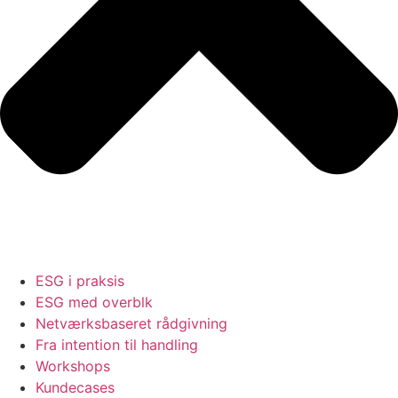
ESG i praksis
ESG med overblk
Netværksbaseret rådgivning
Fra intention til handling
Workshops
Kundecases